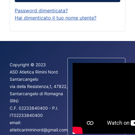
Password dimenticata?
Hai dimenticato il tuo nome utente?
Copyright © 2023
ASD Atletica Rimini Nord
Santarcangelo
via della Resistenza,1, 47822,
Fac
Santarcangelo di Romagna
Ins
(RN)
You
C.F.
02233840400 - P.I.
IT02233840400
email:
atleticarimininord@gmail.com