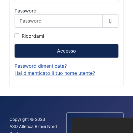
Password
Mostra p
Ricordami
Accesso
Password dimenticata?
Hai dimenticato il tuo nome utente?
Copyright © 2023
ASD Atletica Rimini Nord