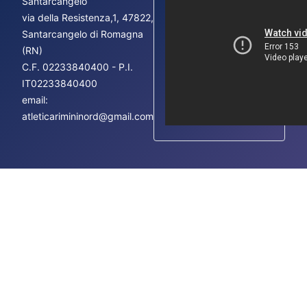
Santarcangelo
via della Resistenza,1, 47822,
Fac
Santarcangelo di Romagna
Ins
(RN)
You
C.F.
02233840400 - P.I.
IT02233840400
email:
atleticarimininord@gmail.com