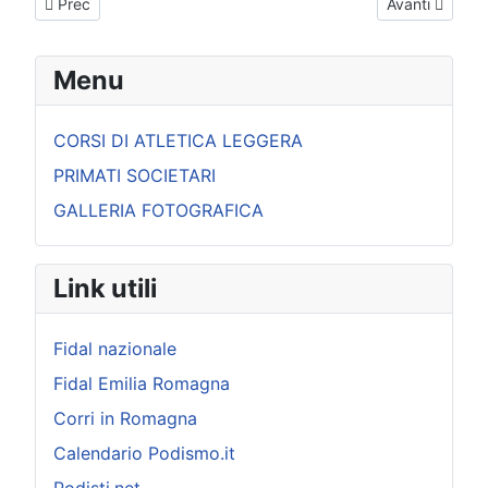
Articolo precedente: Iscritti anno 2026 - settore Podismo
Articolo succe
Prec
Avanti
Menu
CORSI DI ATLETICA LEGGERA
PRIMATI SOCIETARI
GALLERIA FOTOGRAFICA
Link utili
Fidal nazionale
Fidal Emilia Romagna
Corri in Romagna
Calendario Podismo.it