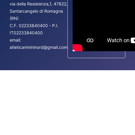
via della Resistenza,1, 47822,
Fac
Santarcangelo di Romagna
Ins
(RN)
You
C.F.
02233840400 - P.I.
IT02233840400
email:
atleticarimininord@gmail.com