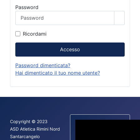
Password
Mostra 
Ricordami
Accesso
Password dimenticata?
Hai dimenticato il tuo nome utente?
Copyright © 2023
ASD Atletica Rimini Nord
Santarcangelo