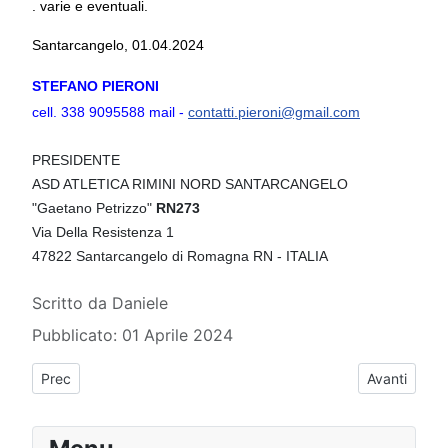
. varie e eventuali.
Santarcangelo, 01.04.2024
STEFANO PIERONI
cell. 338 9095588 mail -
contatti.pieroni@gmail.com
PRESIDENTE
ASD ATLETICA RIMINI NORD SANTARCANGELO
"Gaetano Petrizzo"
RN273
Via Della Resistenza 1
47822 Santarcangelo di Romagna RN - ITALIA
Dettagli
Scritto da
Daniele
Pubblicato: 01 Aprile 2024
Articolo precedente: Auguri di Buone Feste!
Articolo suc
Prec
Avanti