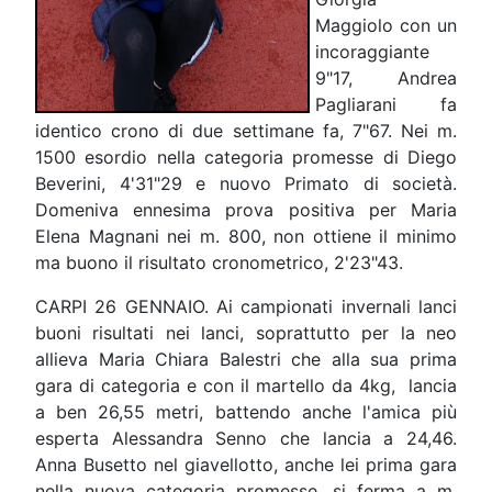
Maggiolo con un
incoraggiante
9"17, Andrea
Pagliarani fa
identico crono di due settimane fa, 7"67. Nei m.
1500 esordio nella categoria promesse di Diego
Beverini, 4'31"29 e nuovo Primato di società.
Domeniva ennesima prova positiva per Maria
Elena Magnani nei m. 800, non ottiene il minimo
ma buono il risultato cronometrico, 2'23"43.
CARPI 26 GENNAIO. Ai campionati invernali lanci
buoni risultati nei lanci, soprattutto per la neo
allieva Maria Chiara Balestri che alla sua prima
gara di categoria e con il martello da 4kg, lancia
a ben 26,55 metri, battendo anche l'amica più
esperta Alessandra Senno che lancia a 24,46.
Anna Busetto nel giavellotto, anche lei prima gara
nella nuova categoria promesse, si ferma a m.