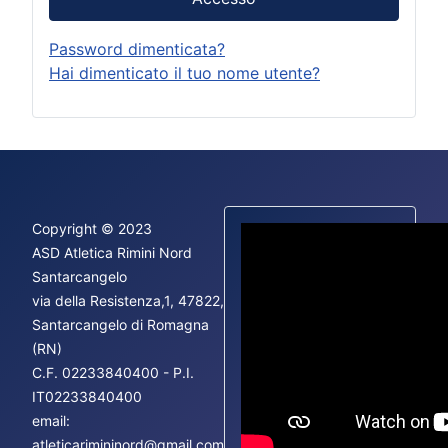
Password dimenticata?
Hai dimenticato il tuo nome utente?
Copyright © 2023
ASD Atletica Rimini Nord
Santarcangelo
via della Resistenza,1, 47822,
Fac
Santarcangelo di Romagna
Ins
(RN)
You
C.F.
02233840400 - P.I.
IT02233840400
email:
atleticarimininord@gmail.com