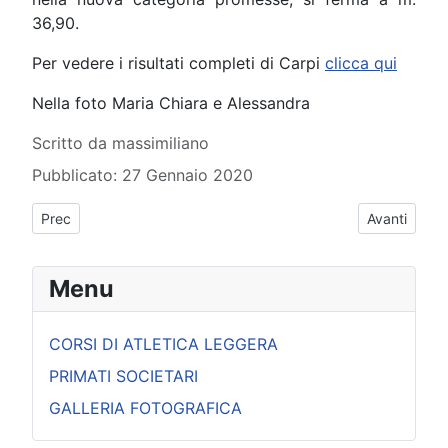
36,90.
Per vedere i risultati completi di Carpi
clicca qui
Nella foto Maria Chiara e Alessandra
Dettagli
Scritto da
massimiliano
Pubblicato: 27 Gennaio 2020
Articolo precedente: CAMPIONATI REGIONALI INDOOR A-J-
Articolo s
Prec
Avanti
Menu
CORSI DI ATLETICA LEGGERA
PRIMATI SOCIETARI
GALLERIA FOTOGRAFICA