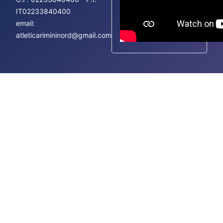
IT02233840400
email:
atleticarimininord@gmail.com