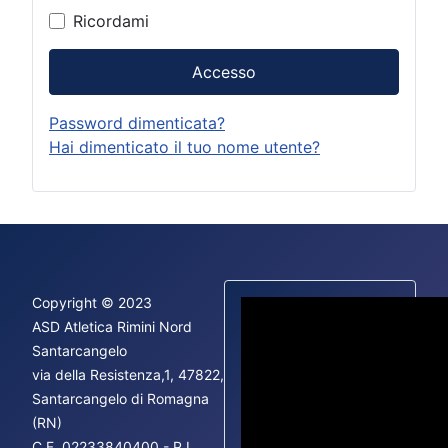
Ricordami
Accesso
Password dimenticata?
Hai dimenticato il tuo nome utente?
Copyright © 2023
ASD Atletica Rimini Nord
Santarcangelo
via della Resistenza,1, 47822,
Fac
Santarcangelo di Romagna
Ins
(RN)
You
C.F.
02233840400 - P.I.