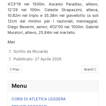
4’23”19 nei 1500m. Ascanio Paradiso, allievo,
12”29 nei 100m. Celeste Strapazzini, allieva,
10.82m nel triplo e 35.38m nel giavellotto (a soli
12cm dal minimo per i nazionali, mannaggia).
Diego Beverini, senior, 4’02”00 nei 1500m. Gabriel
Muratori, allievo, 25.84m nel martello.
Max
Dettagli
Scritto da
Riccardo
Pubblicato: 27 Aprile 2026
Articolo precedente: Atletica X tutti San Marino - 25 aprile 20
Articolo succe
Prec
Avanti
Menu
CORSI DI ATLETICA LEGGERA