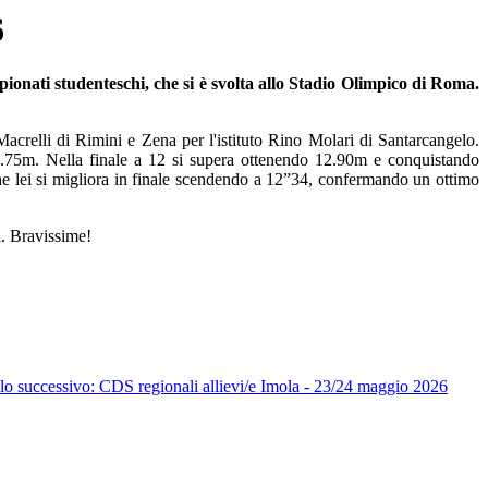
6
ionati studenteschi, che si è svolta allo Stadio Olimpico di Roma.
crelli di Rimini e Zena per l'istituto Rino Molari di Santarcangelo.
2.75m. Nella finale a 12 si supera ottenendo 12.90m e conquistando
he lei si migliora in finale scendendo a 12”34, confermando un ottimo
i. Bravissime!
lo successivo: CDS regionali allievi/e Imola - 23/24 maggio 2026