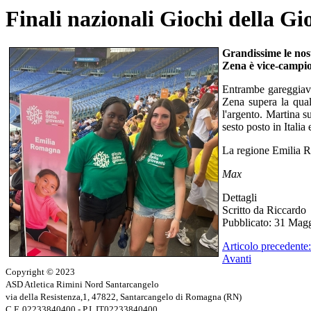
Finali nazionali Giochi della G
Grandissime le nost
Zena è vice-campio
Entrambe gareggiava
Zena supera la qual
l'argento. Martina s
sesto posto in Italia
La regione Emilia R
Max
Dettagli
Scritto da
Riccardo
Pubblicato: 31 Mag
Articolo precedente
Avanti
Copyright © 2023
ASD Atletica Rimini Nord Santarcangelo
via della Resistenza,1, 47822, Santarcangelo di Romagna (RN)
C.F.
02233840400 - P.I. IT02233840400