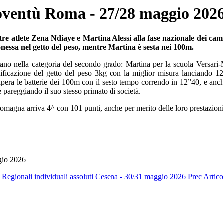
ioventù Roma - 27/28 maggio 202
re atlete Zena Ndiaye e Martina Alessi alla fase nazionale dei camp
nessa nel getto del peso, mentre Martina è sesta nei 100m.
no nella categoria del secondo grado: Martina per la scuola Versari-Ma
ificazione del getto del peso 3kg con la miglior misura lanciando 1
upera le batterie dei 100m con il sesto tempo correndo in 12”40, e anc
 e pareggiando il suo stesso primato di società.
omagna arriva 4^ con 101 punti, anche per merito delle loro prestazion
gio 2026
: Regionali individuali assoluti Cesena - 30/31 maggio 2026
Prec
Artico