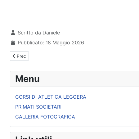
Dettagli
Scritto da
Daniele
Pubblicato: 18 Maggio 2026
Articolo precedente: Cronache dal podismo: La lunga corsa de
Prec
Menu
CORSI DI ATLETICA LEGGERA
PRIMATI SOCIETARI
GALLERIA FOTOGRAFICA